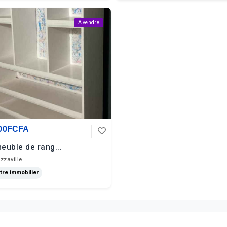
A vendre
000FCFA
euble de rang...
zzaville
tre immobilier