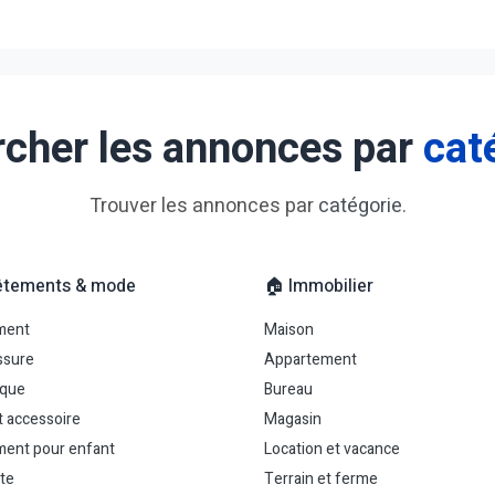
cher les annonces par
cat
Trouver les annonces par
catégorie
.
êtements & mode
🏠 Immobilier
ment
Maison
ssure
Appartement
uque
Bureau
t accessoire
Magasin
ent pour enfant
Location et vacance
te
Terrain et ferme