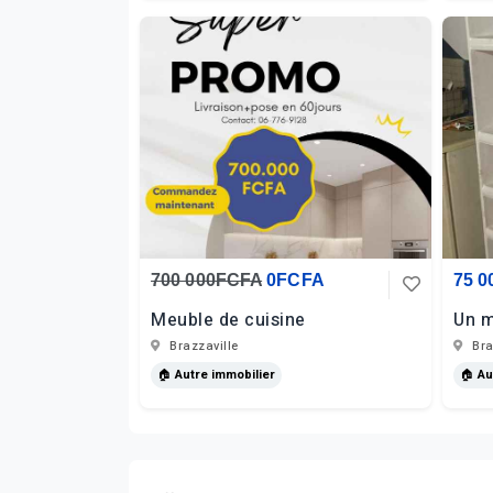
700 000FCFA
0FCFA
75 
Meuble de cuisine
Un m
Brazzaville
Bra
🏠 Autre immobilier
🏠 Au