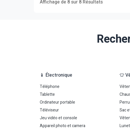
Affichage de 8 sur 8 Résultats
Recher
📱 Électronique
👕 V
Téléphone
Vête
Tablette
Chau
Ordinateur portable
Perr
Téléviseur
Sac e
Jeu vidéo et console
Vêtem
Appareil photo et camera
Lunet