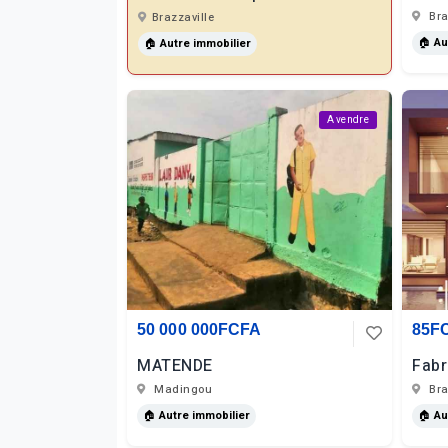
Bra
Brazzaville
🏠 Au
🏠 Autre immobilier
A vendre
50 000 000FCFA
85F
MATENDE
Fabr
Madingou
Bra
🏠 Autre immobilier
🏠 Au