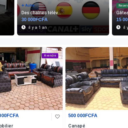
🍎 Autre aliment
Reservation
A vend
Gâteaux d’anniver...
Immob
15 000FCFA
500 
il y a 2 ans
il 
A vendre
 000FCFA
500 000FCFA
bilier
Canapé