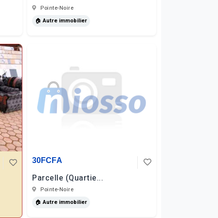
Pointe-Noire
🏠 Autre immobilier
30FCFA
Parcelle (Quartie...
Pointe-Noire
🏠 Autre immobilier