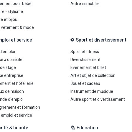
ement pour bébé
Autre immobilier
re - stylisme
e et bijou
 vêtement & mode
mploi et service
⚽ Sport et divertissement
 d'emploi
Sport et fitness
ce à domicile
Diverstissement
 de stage
Evénement et billet
ce entreprise
Art et objet de collection
ment et hôtellerie
Jouet et cadeau
ux de maison
Instrument de musique
nde d'emploi
Autre sport et divertissement
gnement et formation
 emploi et service
anté & beauté
📚 Education