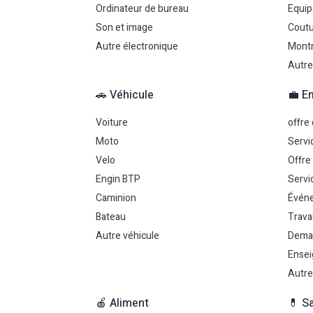
Ordinateur de bureau
Equip
Son et image
Coutu
Autre électronique
Montr
Autre
🚗 Véhicule
💼 E
Voiture
offre
Moto
Servi
Velo
Offre
Engin BTP
Servi
Caminion
Événe
Bateau
Trava
Autre véhicule
Dema
Ensei
Autre
🍎 Aliment
💊 S