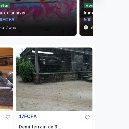
🏠 Autre immobilier
🍎 Autre aliment
re
ilier
Yaourt
000FCFA
2 500FCFA
y a 1 an
il y a 1 an
17FCFA
Demi terrain de 3...