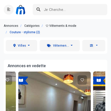
Annonces
Catégories
👕 Vêtements & mode
Couture - stylisme (2)
Villes
Vêtemen...
Annonces en vedette
A louer
A vendre