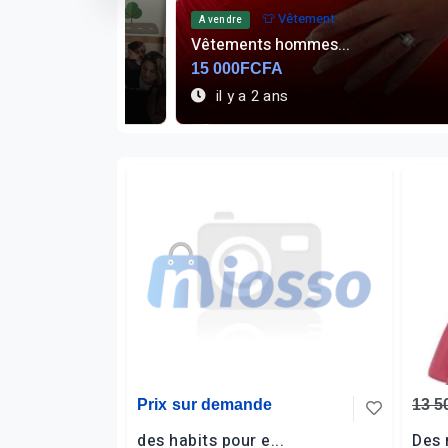
manuel
👕 Vêtement
A vendre
.
Vêtements hommes...
15 000FCFA
il y a 2 ans
Prix sur demande
13 
des habits pour e...
Des 