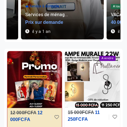
💼 Service à domicile
A louer
Services de ménag...
VACAN
Prix sur demande
40 000
il y a 1 an
il y 
A vendre
15 000FCFA
11
12 000FCFA
12
250FCFA
000FCFA