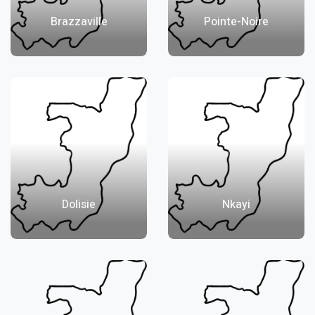
Brazzaville
Pointe-Noire
Dolisie
Nkayi