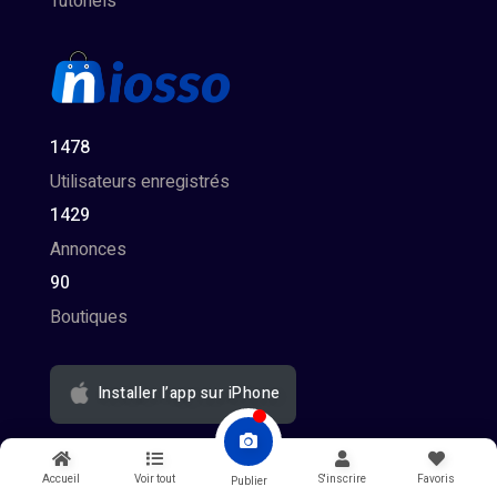
Tutoriels
1478
Utilisateurs enregistrés
1429
Annonces
90
Boutiques
Installer l’app sur iPhone
Accueil
Voir tout
S'inscrire
Favoris
Publier
Niosso
est une plateforme de vente en ligne (
petites annonces gratuites
)