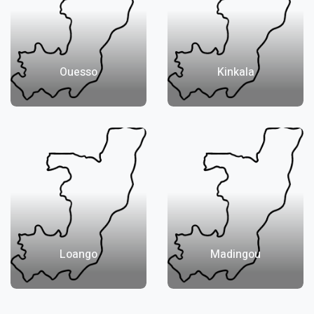
Ouesso
Kinkala
Loango
Madingou