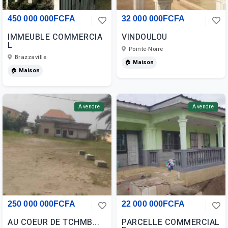
450 000 000FCFA
32 000 000FCFA
IMMEUBLE COMMERCIA
VINDOULOU
L
Pointe-Noire
Brazzaville
🏠 Maison
🏠 Maison
A vendre
A vendre
250 000 000FCFA
22 000 000FCFA
AU COEUR DE TCHMB...
PARCELLE COMMERCIAL