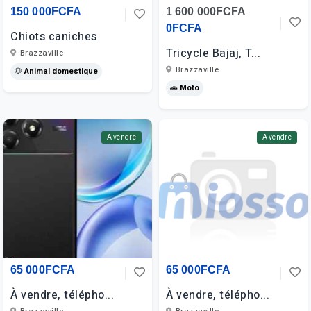
150 000FCFA
1 600 000FCFA
0FCFA
Chiots caniches
Tricycle Bajaj, T...
Brazzaville
Brazzaville
🐶 Animal domestique
🚗 Moto
A vendre
A vendre
65 000FCFA
65 000FCFA
À vendre, télépho...
À vendre, télépho...