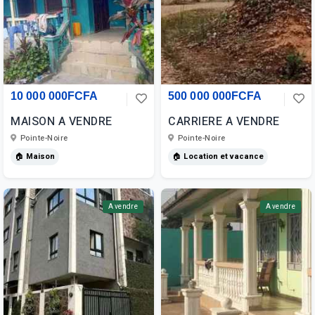
10 000 000FCFA
500 000 000FCFA
MAISON A VENDRE
CARRIERE A VENDRE
Pointe-Noire
Pointe-Noire
🏠 Maison
🏠 Location et vacance
A vendre
A vendre