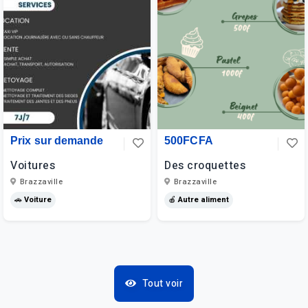
Prix sur demande
500FCFA
Voitures
Des croquettes
Brazzaville
Brazzaville
🚗 Voiture
🍎 Autre aliment
Tout voir