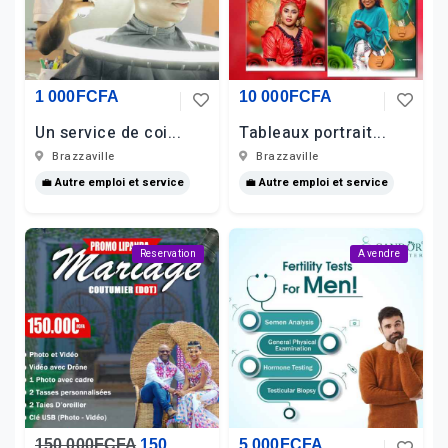
1 000FCFA
10 000FCFA
Un service de coi...
Tableaux portrait...
Brazzaville
Brazzaville
💼 Autre emploi et service
💼 Autre emploi et service
Reservation
A vendre
150 000FCFA
150
5 000FCFA