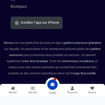
Boutiques
Installer l’app sur iPhone
Niosso
est une plateforme de vente en ligne (
petites annonces gratuites
)
sur laquelle, les particuliers et les entreprises peuvent publier des
petites
annonces
pour promouvoir leurs produits ou services ; ils peuvent
également
créer leur boutique
. Il met les
annonceurs
(
vendeurs
) en
contact avec des clients potentiels qui recherchent activement des
produits ou des services spécifiques dans tout
Congo Brazzaville
.
© 2026 Niosso
Accueil
Voir tout
S'inscrire
Favoris
Publier