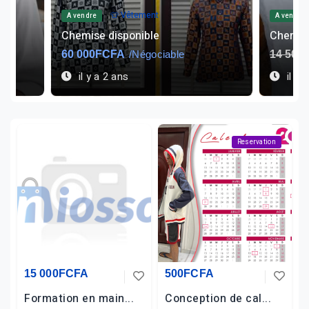
👕 Vêtement
🍎 Autre a
A vendre
Chemise façonable
Des cro
14 500FCFA
9 500FCFA
500FC
il y a 1 an
il y 
Reservation
15 000FCFA
500FCFA
Formation en main...
Conception de cal...