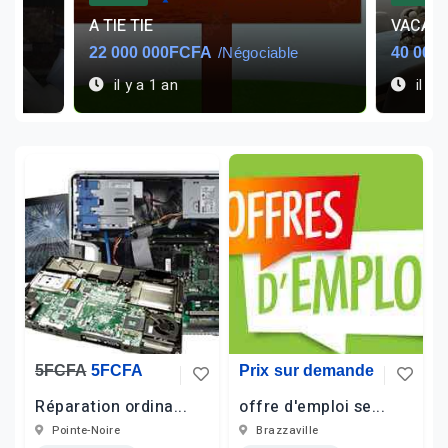
A TIE TIE
VACAN
22 000 000FCFA
/Négociable
40 000
il y a 1 an
il y 
5FCFA
5FCFA
Prix sur demande
Réparation ordina...
offre d'emploi se...
Pointe-Noire
Brazzaville