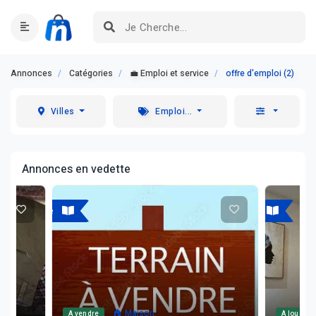
Annonces
Catégories
💼 Emploi et service
offre d'emploi (2)
Villes
Emploi...
Annonces en vedette
A vendre
A louer
🏠 Maison
A vendre
A louer