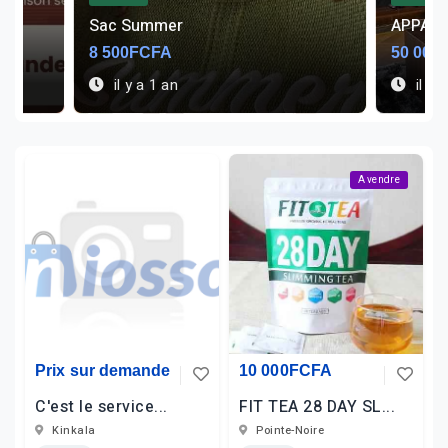
Sac Summer
APPART
8 500FCFA
50 000
il y a 1 an
il y 
A vendre
Prix sur demande
10 000FCFA
C'est le service...
FIT TEA 28 DAY SL...
Kinkala
Pointe-Noire