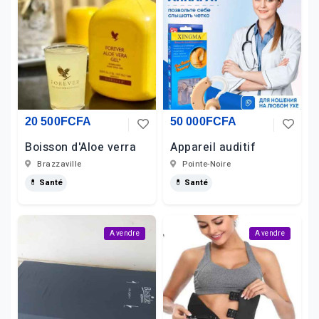
20 500FCFA
50 000FCFA
Boisson d'Aloe verra
Appareil auditif
Brazzaville
Pointe-Noire
💊 Santé
💊 Santé
A vendre
A vendre