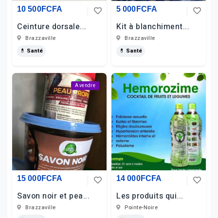
10 500FCFA
5 000FCFA
Ceinture dorsale...
Kit à blanchiment...
Brazzaville
Brazzaville
💊 Santé
💊 Santé
A vendre
15 000FCFA
14 000FCFA
Savon noir et pea...
Les produits qui...
Brazzaville
Pointe-Noire