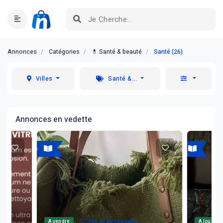
Annonces
Catégories
💊 Santé & beauté
Santé (26)
Villes
Santé &...
Annonces en vedette
A vendre
A louer
👕 Sac et accessoire
A vendre
A louer