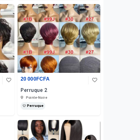
20 000FCFA
Perruque 2
Pointe-Noire
👕 Perruque