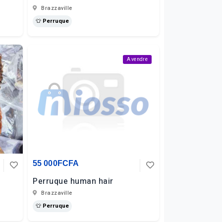
Brazzaville
👕 Perruque
A vendre
55 000FCFA
Perruque human hair
Brazzaville
👕 Perruque