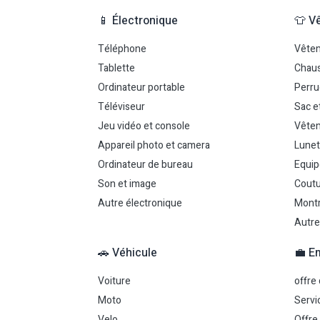
📱 Électronique
👕 V
Téléphone
Vête
Tablette
Chau
Ordinateur portable
Perr
Téléviseur
Sac e
Jeu vidéo et console
Vêtem
Appareil photo et camera
Lunet
Ordinateur de bureau
Equip
Son et image
Coutu
Autre électronique
Montr
Autre
🚗 Véhicule
💼 E
Voiture
offre
Moto
Servi
Velo
Offre