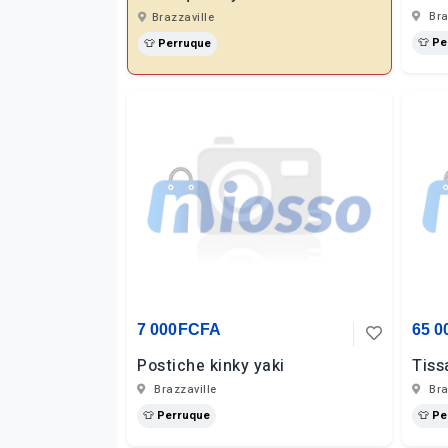
Bra
Brazzaville
👕 P
👕 Perruque
7 000FCFA
65 
Postiche kinky yaki
Tiss
Brazzaville
Bra
👕 Perruque
👕 P