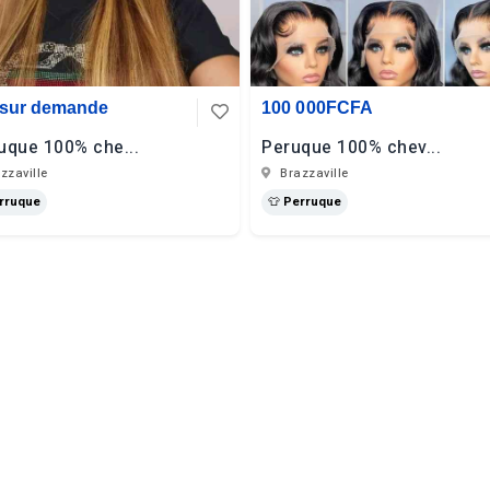
 sur demande
100 000FCFA
uque 100% che...
Peruque 100% chev...
zzaville
Brazzaville
erruque
👕 Perruque