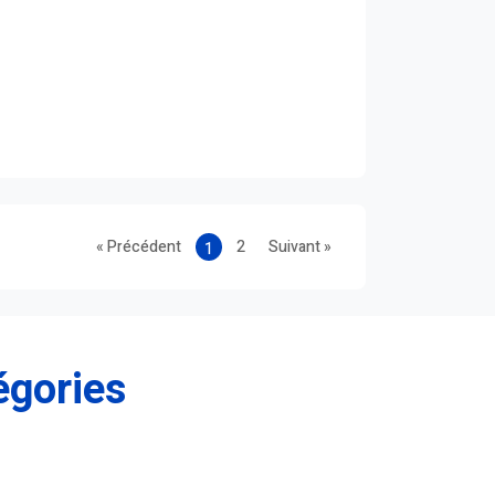
« Précédent
2
Suivant »
1
égories