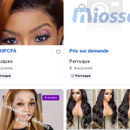
000FCFA
Prix sur demande
uques
Perruque
zzaville
Brazzaville
erruque
👕 Perruque
A vendre