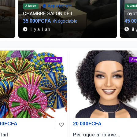
🚗 Voiture
A vendre
A vend
Toyota land cruis...
Chem
45 000 000FCFA
/Négociable
14 5
il y a 1 an
il 
A vendre
A v
000FCFA
20 000FCFA
tail
Perruque afro ave...