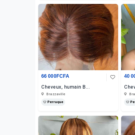
66 000FCFA
40 
Cheveux, humain B...
Chev
Brazzaville
Bra
👕 Perruque
👕 P