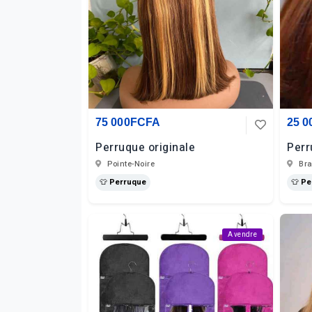
75 000FCFA
25 
Perruque originale
Perr
Pointe-Noire
Bra
👕 Perruque
👕 P
A vendre