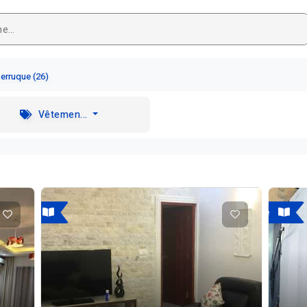
erruque (26)
Vêtemen...
A vendre
A vendre