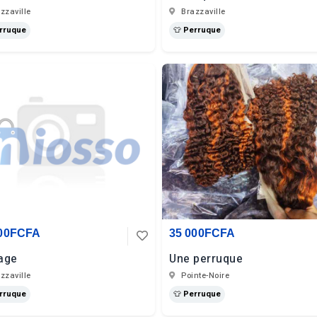
zzaville
Brazzaville
erruque
👕 Perruque
000FCFA
35 000FCFA
age
Une perruque
zzaville
Pointe-Noire
erruque
👕 Perruque