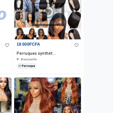
18 000FCFA
Perruques synthét...
Brazzaville
👕 Perruque