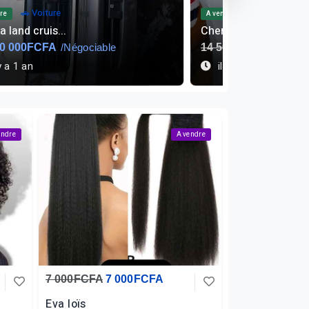
👕 Vêtement
🏠 Autre immobilier
re
ise façonable
Fabrication et po...
00FCFA
9 500FCFA
85FCFA
y a 1 an
il y a 1 an
endre
A vendre
7 000FCFA
7 000FCFA
Eva loïs