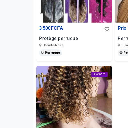
3 500FCFA
Prix
Protège perruque
Perr
Pointe-Noire
Bra
👕 Perruque
👕 P
A vendre