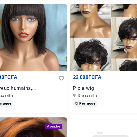
000FCFA
22 000FCFA
eux humains,...
Pixie wig
zzaville
Brazzaville
erruque
👕 Perruque
A vendre