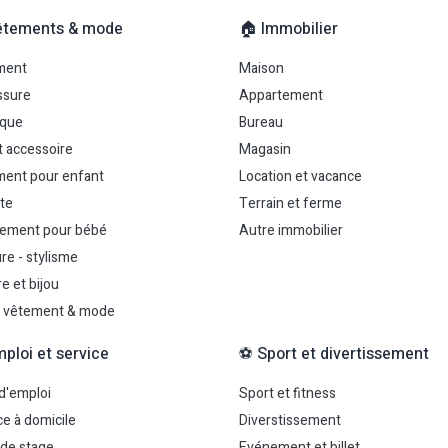
êtements & mode
🏠 Immobilier
ment
Maison
ssure
Appartement
uque
Bureau
t accessoire
Magasin
ent pour enfant
Location et vacance
te
Terrain et ferme
ement pour bébé
Autre immobilier
re - stylisme
e et bijou
 vêtement & mode
mploi et service
⚽ Sport et divertissement
 d'emploi
Sport et fitness
ce à domicile
Diverstissement
 de stage
Evénement et billet