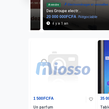
🪑 Electroménager et vaisselles
A vendre
Des Groupe electr...
20 000 000FCFA
/Négociable
il y a 1 an
1 500FCFA
35 
Un parfum
Tabl