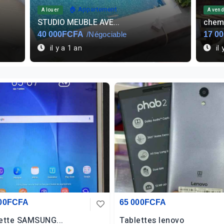
🏠 Appartement
A louer
A vend
STUDIO MEUBLE AVE...
chemi
40 000FCFA
/Négociable
17 0
il y a 1 an
il 
000FCFA
65 000FCFA
ette SAMSUNG...
Tablettes lenovo