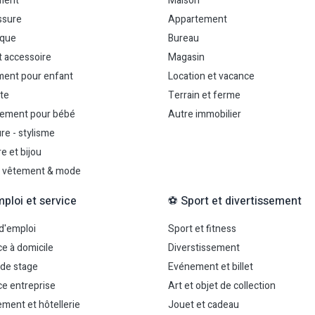
ment
Maison
ssure
Appartement
uque
Bureau
t accessoire
Magasin
ent pour enfant
Location et vacance
te
Terrain et ferme
ement pour bébé
Autre immobilier
re - stylisme
e et bijou
 vêtement & mode
mploi et service
⚽ Sport et divertissement
 d'emploi
Sport et fitness
ce à domicile
Diverstissement
 de stage
Evénement et billet
ce entreprise
Art et objet de collection
ment et hôtellerie
Jouet et cadeau