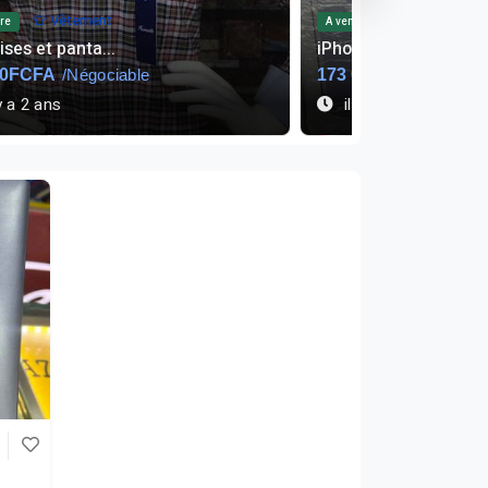
👕 Vêtement
📱 Téléphone
re
A vendre
ses et panta...
iPhone 11 d'occas...
00FCFA
/Négociable
173 000FCFA
y a 2 ans
il y a 2 ans