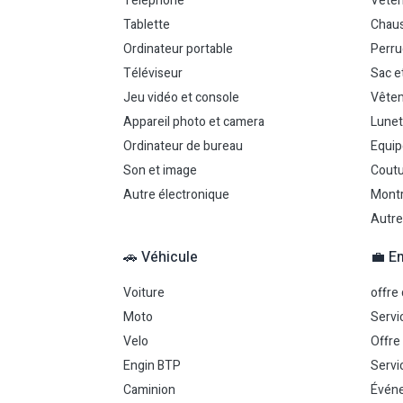
Téléphone
Vête
Tablette
Chau
Ordinateur portable
Perr
Téléviseur
Sac e
Jeu vidéo et console
Vêtem
Appareil photo et camera
Lunet
Ordinateur de bureau
Equip
Son et image
Coutu
Autre électronique
Montr
Autre
🚗 Véhicule
💼 E
Voiture
offre
Moto
Servi
Velo
Offre
Engin BTP
Servi
Caminion
Événe