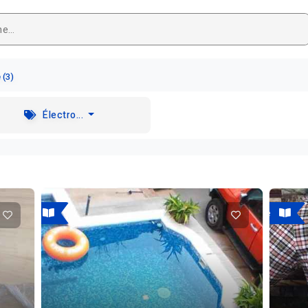
 (3)
Électro...
A louer
A vendre