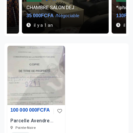
CHAMBRE SALON DEJ...
*iphone
35 000FCFA
/Négociable
130FC
il y a 1 an
il y 
100 000 000FCFA
Parcelle Avendre...
Pointe-Noire