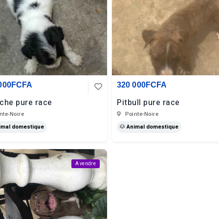
 000FCFA
320 000FCFA
che pure race
Pitbull pure race
nte-Noire
Pointe-Noire
imal domestique
🐶 Animal domestique
A vendre