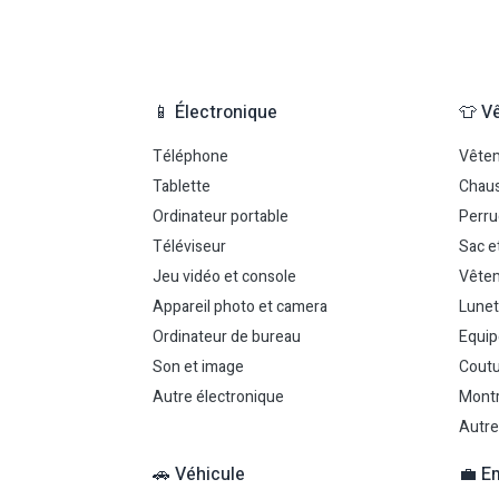
📱 Électronique
👕 V
Téléphone
Vête
Tablette
Chau
Ordinateur portable
Perr
Téléviseur
Sac e
Jeu vidéo et console
Vêtem
Appareil photo et camera
Lunet
Ordinateur de bureau
Equip
Son et image
Coutu
Autre électronique
Montr
Autre
🚗 Véhicule
💼 E