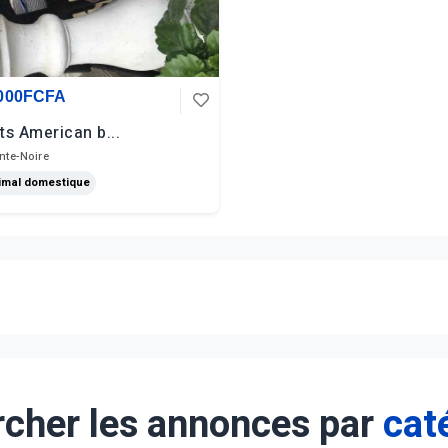
 000FCFA
ts American b...
nte-Noire
imal domestique
cher les annonces par
cat