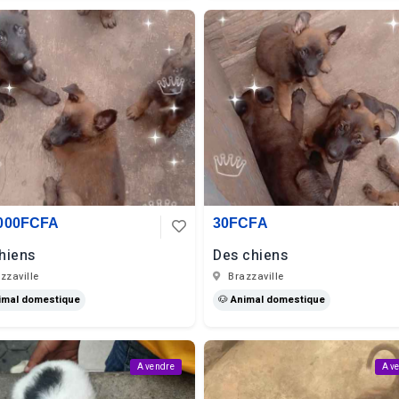
 000FCFA
30FCFA
hiens
Des chiens
zzaville
Brazzaville
imal domestique
🐶 Animal domestique
A vendre
A v