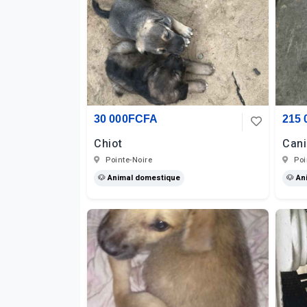
30 000FCFA
215
Chiot
Cani
Pointe-Noire
Poi
🐶 Animal domestique
🐶 An