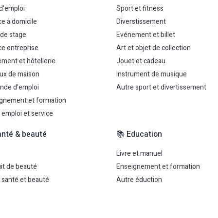
 d'emploi
Sport et fitness
ce à domicile
Diverstissement
 de stage
Evénement et billet
ce entreprise
Art et objet de collection
ment et hôtellerie
Jouet et cadeau
ux de maison
Instrument de musique
nde d'emploi
Autre sport et divertissement
gnement et formation
 emploi et service
anté & beauté
📚 Education
é
Livre et manuel
it de beauté
Enseignement et formation
 santé et beauté
Autre éduction