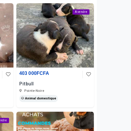
A vendre
403 000FCFA
Pitbull
Pointe-Noire
🐶 Animal domestique
endre