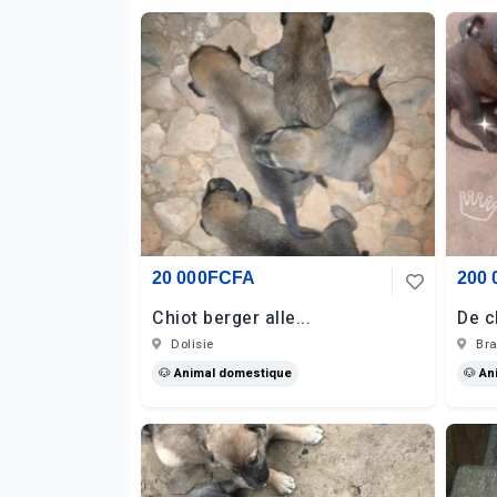
20 000FCFA
200
Chiot berger alle...
De c
Dolisie
Bra
🐶 Animal domestique
🐶 An