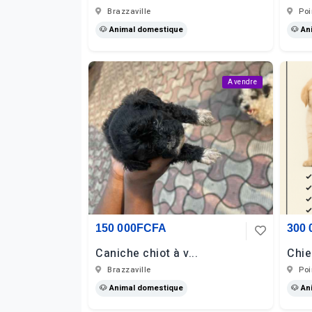
Brazzaville
Poi
🐶 Animal domestique
🐶 An
A vendre
150 000FCFA
300
Caniche chiot à v...
Chie
Brazzaville
Poi
🐶 Animal domestique
🐶 An