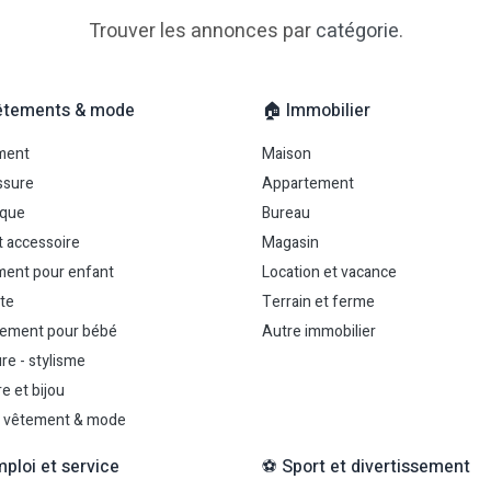
Trouver les annonces par
catégorie
.
êtements & mode
🏠 Immobilier
ment
Maison
ssure
Appartement
uque
Bureau
t accessoire
Magasin
ent pour enfant
Location et vacance
te
Terrain et ferme
ement pour bébé
Autre immobilier
re - stylisme
e et bijou
 vêtement & mode
mploi et service
⚽ Sport et divertissement