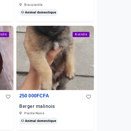
Brazzaville
🐶 Animal domestique
endre
A vendre
250 000FCFA
Berger malinois
Pointe-Noire
🐶 Animal domestique