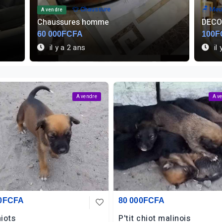
🪑 Meuble
A vend
DECORATION MEUBLE...
Collie
100FCFA
2 50
il y a 1 an
il 
A vendre
A v
00FCFA
80 000FCFA
iots
P'tit chiot malinois