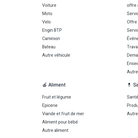
Voiture
offre
Moto
Servi
Velo
Offre
Engin BTP
Servi
Caminion
Événe
Bateau
Trava
Autre véhicule
Dema
Ensei
Autre
🍎 Aliment
💊 S
Fruit et légume
Sant
Epicerie
Produ
Viande et fruit de mer
Autre
Aliment pour bébé
Autre aliment