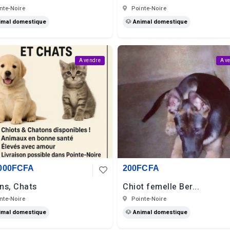
nte-Noire
Pointe-Noire
imal domestique
🐶 Animal domestique
A vendre
A v
 000FCFA
200FCFA
ns, Chats
Chiot femelle Ber...
nte-Noire
Pointe-Noire
imal domestique
🐶 Animal domestique