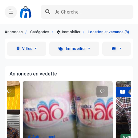
Annonces
Catégories
🏠 Immobilier
Location et vacance (8)
Villes
Immobilier
Annonces en vedette
A vendre
A vendre
👕 Vêtement
A vendre
A vendre