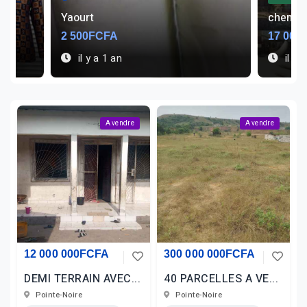
chemises et panta...
Un guide
17 000FCFA
/Négociable
750FC
il y a 2 ans
il y 
A vendre
A vendre
12 000 000FCFA
300 000 000FCFA
DEMI TERRAIN AVEC...
40 PARCELLES A VE...
Pointe-Noire
Pointe-Noire