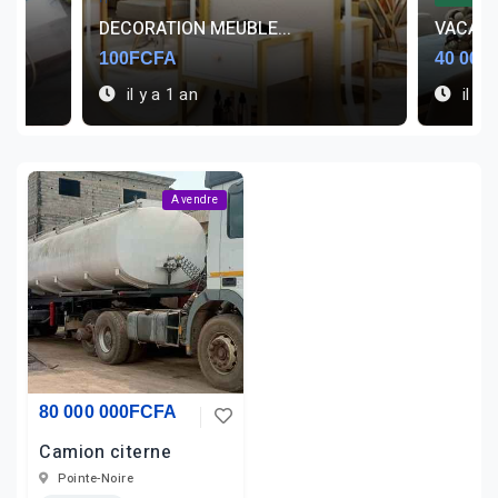
DECORATION MEUBLE...
VACAN
100FCFA
40 000
il y a 1 an
il y 
A vendre
80 000 000FCFA
Camion citerne
Pointe-Noire