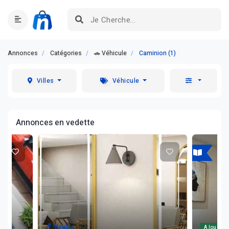
Annonces
Catégories
🚗 Véhicule
Caminion (1)
Villes
Véhicule
Annonces en vedette
A louer
🪑 Meuble
A louer