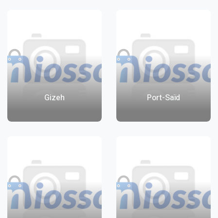
Gizeh
Port-Saïd