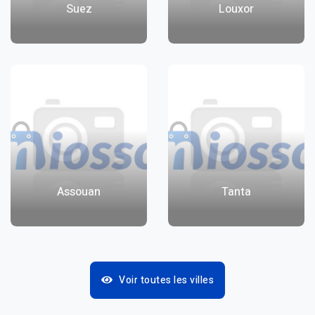
Suez
Louxor
Assouan
Tanta
Voir toutes les villes