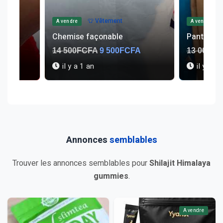
👕 Vêtement
🍎 Autre ali
A vendre
Pantalon kakis
Yaourt
FA
13 000FCFA
9 000FCFA
2 500FC
il y a 1 an
il y a 1 
Annonces
semblables
Trouver les annonces semblables pour
Shilajit Himalaya
gummies
.
A vendre