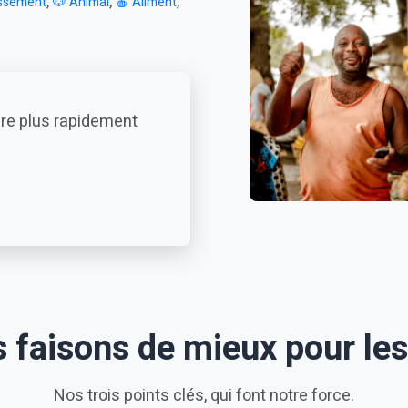
,
,
,
issement
🐶 Animal
🍎 Aliment
ndre plus rapidement
 faisons de mieux pour le
Nos trois points clés, qui font notre force.