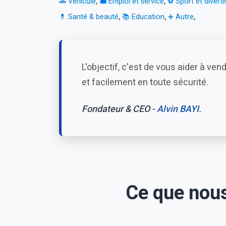
,
,
🚗 Véhicule
💼 Emploi et service
⚽ Sport et divert
,
,
,
💊 Santé & beauté
📚 Education
➕ Autre
L'objectif, c'est de vous aider à ve
et facilement en toute sécurité.
Fondateur & CEO -
Alvin BAYI.
Ce que nous